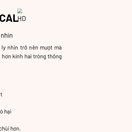
OCAL
 nhìn
ự ly nhìn trở nên mượt mà
i hơn kính hai tròng thông
t
ó hại
 chùi hơn.