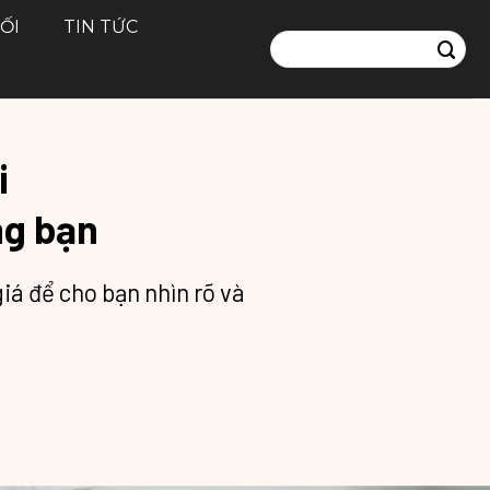
Tư vấn ngay
ỐI
TIN TỨC
Tìm
kiếm:
i
ng bạn
iá để cho bạn nhìn rõ và